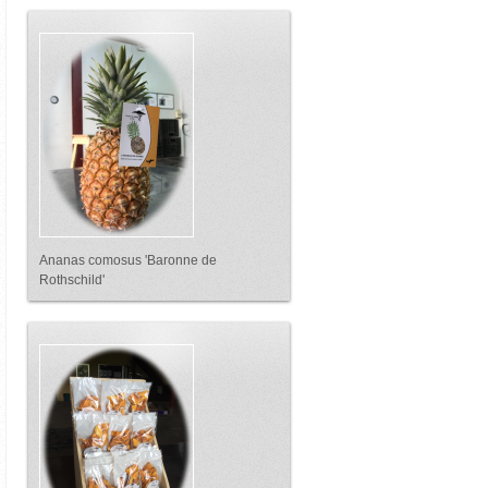
Ananas comosus 'Baronne de
Rothschild'