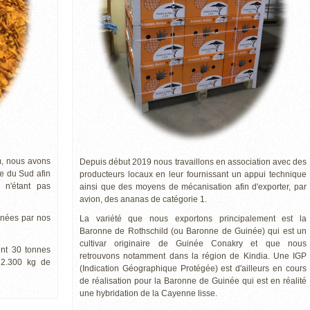
m, nous avons
Depuis début 2019 nous travaillons en association avec des
e du Sud afin
producteurs locaux en leur fournissant un appui technique
e n'étant pas
ainsi que des moyens de mécanisation afin d'exporter, par
avion, des ananas de catégorie 1.
nnées par nos
La variété que nous exportons principalement est la
Baronne de Rothschild (ou Baronne de Guinée) qui est un
cultivar originaire de Guinée Conakry et que nous
nt 30 tonnes
retrouvons notamment dans la région de Kindia. Une IGP
 2.300 kg de
(Indication Géographique Protégée) est d'ailleurs en cours
de réalisation pour la Baronne de Guinée qui est en réalité
une hybridation de la Cayenne lisse.